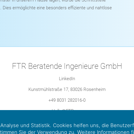
nster in unserem Hause lagen, wurde die Schnittstelle
 Dies ermöglichte eine besonders effiziente und nahtlose
FTR Beratende Ingenieure GmbH
LinkedIn
Kunstmühlstraße 17, 83026 Rosenheim
+49 8031 282016-0
Hello@FTRo.eu
Impressum
|
Datenschutz
 Analyse und Statistik. Cookies helfen uns, die Benutzer
timmen Sie der Verwendung zu. Weitere Informationen f