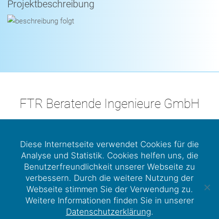
Projektbeschreibung
FTR Beratende Ingenieure GmbH
LinkedIn
Kunstmühlstraße 17, 83026 Rosenheim
Diese Internetseite verwendet Cookies für die
Analyse und Statistik. Cookies helfen uns, die
+49 8031 282016-0
Benutzerfreundlichkeit unserer Webseite zu
Hello@FTRo.eu
verbessern. Durch die weitere Nutzung der
Webseite stimmen Sie der Verwendung zu.
Impressum
|
Datenschutz
Weitere Informationen finden Sie in unserer
Datenschutzerklärung
.