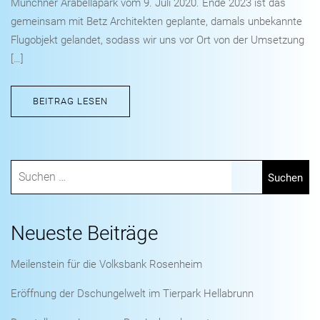
Münchner Arabellapark vom 9. Juli 2020. Ende 2023 ist das
gemeinsam mit Betz Architekten geplante, damals unbekannte
Flugobjekt gelandet, sodass wir uns vor Ort von der Umsetzung
[…]
BEITRAG LESEN
Neueste Beiträge
Meilenstein für die Volksbank Rosenheim
Eröffnung der Dschungelwelt im Tierpark Hellabrunn