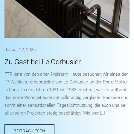
Januar 22, 2025
Zu Gast bei Le Corbusier
FTR lernt von den alten Meistern Heute besuchen wir eines der
17 Weltkulturerbeprojekte von Le Corbusier an der Porte Molitor
in Paris. In den Jahren 1931 bis 1933 errichtet, war es weltweit
das erste Wohngebäude mit vollständig verglaster Fassade und
somit einer sensationellen Tageslichtnutzung, die auch uns bei
all unseren Projekten stetig beschäftigt. Wie war […]
BEITRAG LESEN