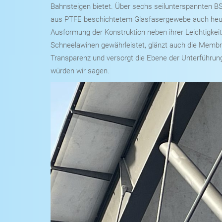
Bahnsteigen bietet. Über sechs seilunterspannten B
aus PTFE beschichtetem Glasfasergewebe auch heut
Ausformung der Konstruktion neben ihrer Leichtigke
Schneelawinen gewährleistet, glänzt auch die Memb
Transparenz und versorgt die Ebene der Unterführung
würden wir sagen.